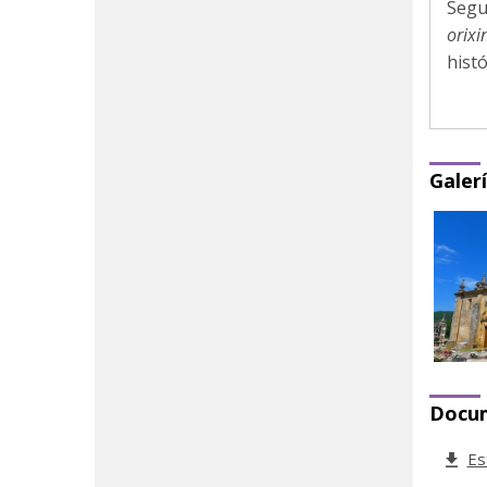
Segu
orixi
histó
Galer
Docu
Es