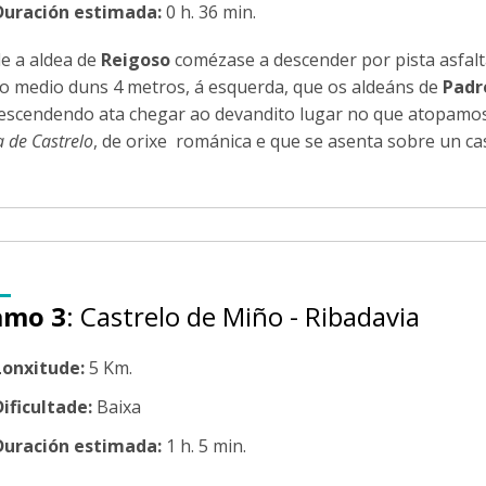
Duración estimada:
0 h. 36 min.
e a aldea de
Reigoso
comézase a descender por pista asfalta
o medio duns 4 metros, á esquerda, que os aldeáns de
Padr
descendendo ata chegar ao devandito lugar no que atopamos
 de Castrelo
, de orixe románica e que se asenta sobre un ca
amo 3
: Castrelo de Miño - Ribadavia
Lonxitude:
5 Km.
Dificultade:
Baixa
Duración estimada:
1 h. 5 min.