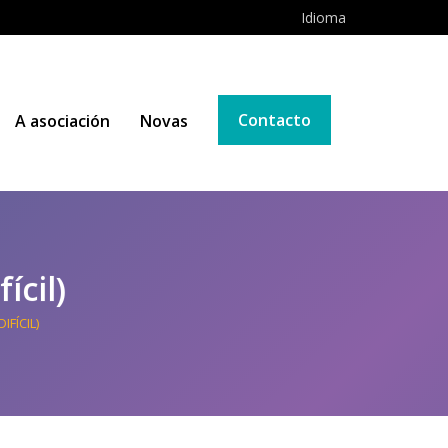
Idioma
Contacto
A asociación
Novas
ícil)
IFÍCIL)