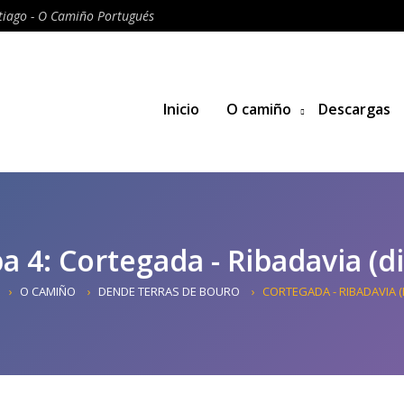
iago - O Camiño Portugués
Inicio
O camiño
Descargas
a 4: Cortegada - Ribadavia (dif
O CAMIÑO
DENDE TERRAS DE BOURO
CORTEGADA - RIBADAVIA (D