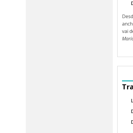
Desd
anch
vai 
María
Tr