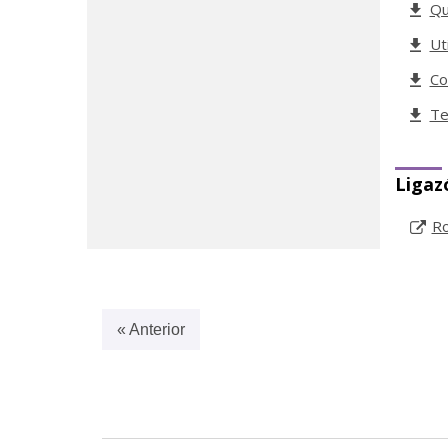
Qu
Ut
Co
Te
Ligaz
Ro
« Anterior