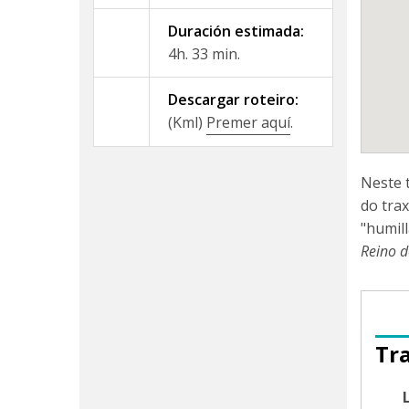
Duración estimada:
4h. 33 min.
Descargar roteiro:
(Kml)
Premer aquí
.
Neste 
do tra
"humil
Reino d
Tr