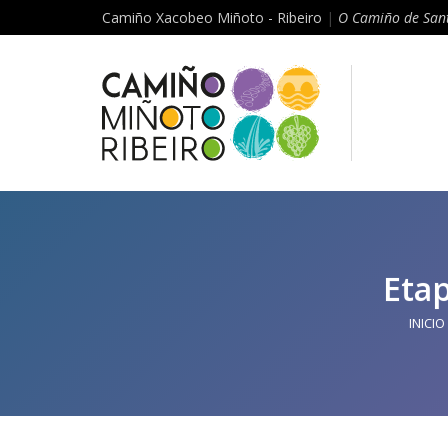
Camiño Xacobeo Miñoto - Ribeiro
|
O Camiño de Sant
Etap
INICIO