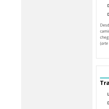
Desd
cami
cheg
(
arte
Tr