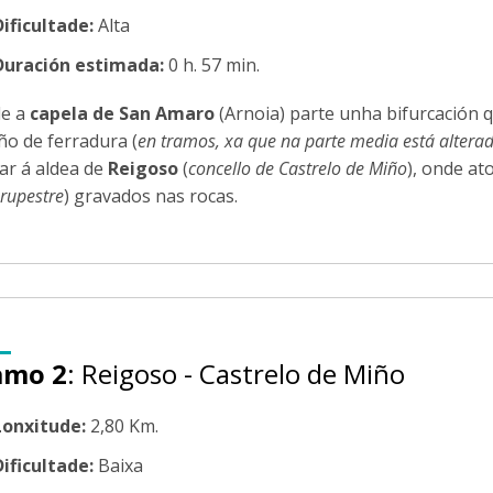
Dificultade:
Alta
Duración estimada:
0 h. 57 min.
e a
capela de San Amaro
(Arnoia) parte unha bifurcación q
ño de ferradura (
en tramos, xa que na parte media está altera
ar á aldea de
Reigoso
(
concello de Castrelo de Miño
), onde a
 rupestre
) gravados nas rocas.
amo 2
: Reigoso - Castrelo de Miño
Lonxitude:
2,80 Km.
Dificultade:
Baixa