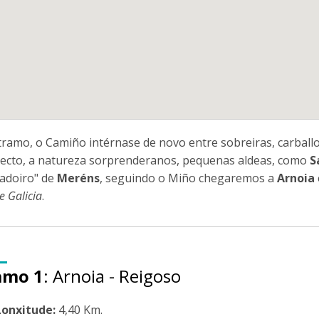
tramo, o Camiño intérnase de novo entre sobreiras, carbal
xecto, a natureza sorprenderanos, pequenas aldeas, como
S
ladoiro" de
Meréns
, seguindo o Miño chegaremos a
Arnoia
e Galicia
.
amo 1
: Arnoia - Reigoso
Lonxitude:
4,40 Km.