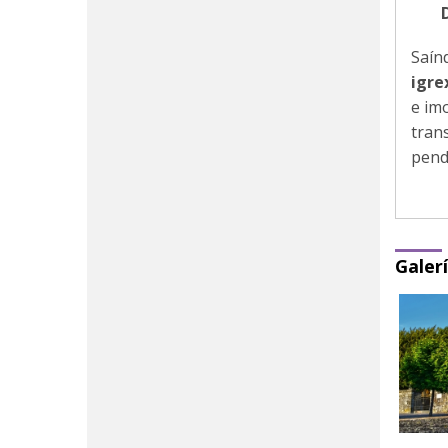
Saín
igre
e im
tran
pend
Galer