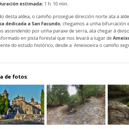
Duración estimada:
1 h. 10 min.
do desta aldea, o camiño prosegue dirección norte ata a ald
xa dedicada a San Facundo
, chegamos a unha bifurcación 
os ascendendo por unha paraxe de serra, ata chegar á divis
sformado en pista forestal que nos levará a lugar de
Ameixo
ente do estudo histórico, desde a Ameixoeira o camiño se
ía de fotos
: