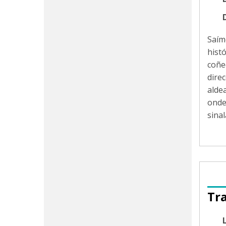
Saím
hist
coñe
dire
alde
onde
sina
Tr