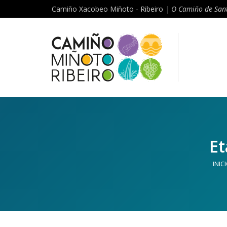
Camiño Xacobeo Miñoto - Ribeiro
|
O Camiño de Sant
Et
INIC