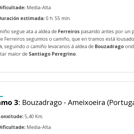
Dificultade:
Media-Alta
Duración estimada:
0 h. 55 min.
miño segue ata a aldea de
Ferreiros
pasando antes por un p
e Ferreiros seguimos o camiño, que en tramos está lousado
n
, seguindo o camiño levaranos á aldea de
Bouzadrago
onde
ltar maior de
Santiago Peregrino
.
amo 3
: Bouzadrago - Ameixoeira (Portuga
Lonxitude:
5,40 Km.
Dificultade:
Media-Alta