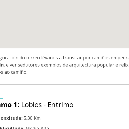
iguración do terreo lévanos a transitar por camiños empedr
ín
, e ver sedutores exemplos de arquitectura popular e relix
s ao camiño.
amo 1
: Lobios - Entrimo
Lonxitude:
5,30 Km.
Dificultade:
Media-Alta