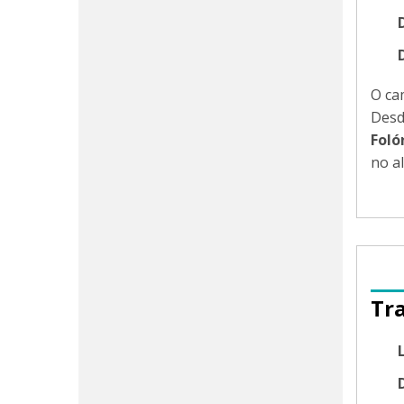
O ca
Desd
Foló
no a
Tr