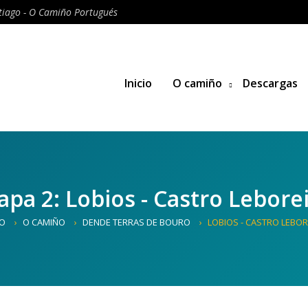
iago - O Camiño Portugués
Inicio
O camiño
Descargas
apa 2: Lobios - Castro Lebore
IO
O CAMIÑO
DENDE TERRAS DE BOURO
LOBIOS - CASTRO LEBO