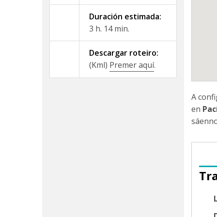
Duración estimada:
3 h. 14 min.
Descargar roteiro:
(Kml)
Premer aquí
.
A conf
en
Pac
sáenno
Tr