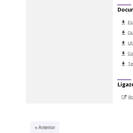
Docu
Es
Qu
Ut
Co
Te
Ligaz
Ro
« Anterior