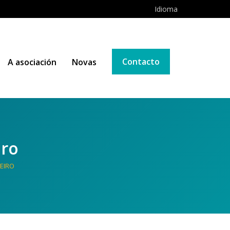
Idioma
Contacto
A asociación
Novas
iro
REIRO