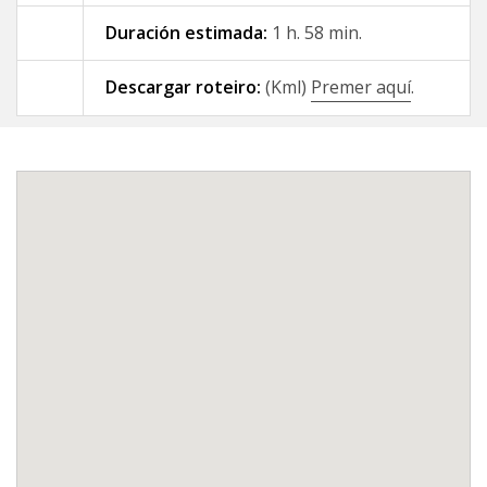
Duración estimada:
1 h. 58 min.
09 - A Gándara - Santiago de
Compostela
Descargar roteiro:
(Kml)
Premer aquí
.