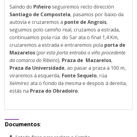
Saíndo do
Piñeiro
seguiremos recto dirección
Santiago de Compostela
, pasamos por baixo da
autovía e cruzaremos a
ponte de Angrois
,
seguimos polo camiño real, cruzamos a estrada,
continuamos pola rúa do Sar ata o final 1,4 Km,
cruzaremos a estrada e entraremos pola
porta de
Mazarelos
(
por esta porta entraba o viño procedente
da comarca do Ribeiro
),
Praza de Mazarelos
,
Praza da Universidade
, ao pasar a praza a 100 m,
viraremos á esquerda,
Fonte Sequelo
, rúa
Xelmírez ata o fondo da mesma e despois á dereita,
estás na
Praza do Obradoiro
.
Documentos
:
Estado físico para realizar o Camiño