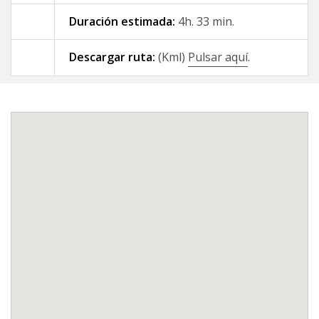
Duración estimada:
4h. 33 min.
09 - A Gándara - Santiago de
Compostela
Descargar ruta:
(Kml)
Pulsar aquí
.