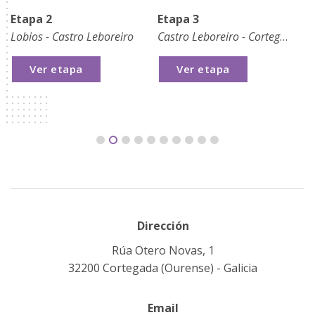
Etapa 2
Etapa 3
E
Lobios - Castro Leboreiro
Castro Leboreiro - Cortegada
Co
Ver etapa
Ver etapa
Dirección
Rúa Otero Novas, 1
32200 Cortegada (Ourense) - Galicia
Email