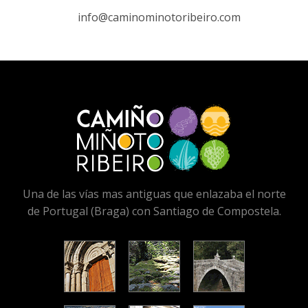
info@caminominotoribeiro.com
Una de las vías mas antiguas que enlazaba el norte
de Portugal (Braga) con Santiago de Compostela.