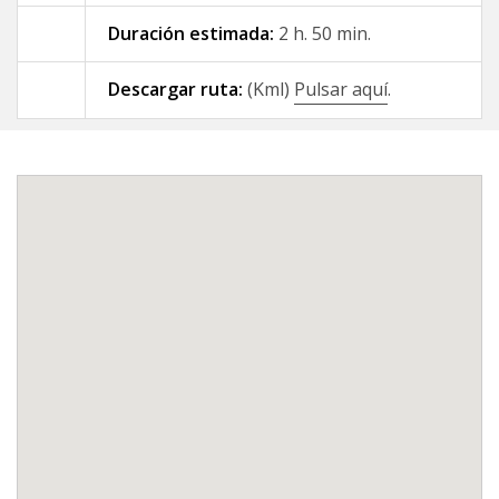
Duración estimada:
2 h. 50 min.
09 - A Gándara - Santiago de
Compostela
Descargar ruta:
(Kml)
Pulsar aquí
.