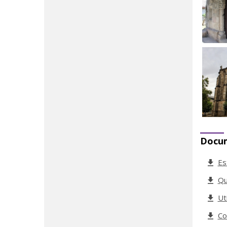
Docu
Es
Qu
Ut
Co