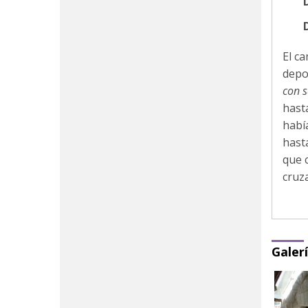
D
El c
depo
con s
hast
había
hasta
que 
cruz
Galer