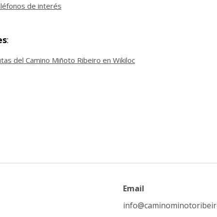
léfonos de interés
es
:
tas del Camino Miñoto Ribeiro en Wikiloc
Email
info@caminominotoribei