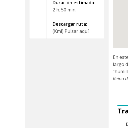
Duración estimada:
2 h. 50 min.
Descargar ruta:
(Kml)
Pulsar aquí
.
En est
largo 
"humil
Reino d
Tr