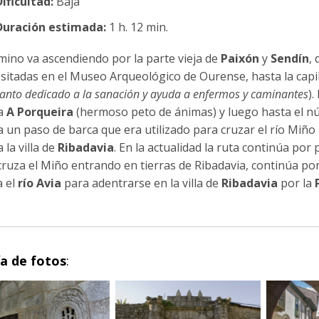
ificultad:
Baja
Duración estimada:
1 h. 12 min.
amino va ascendiendo por la parte vieja de
Paixón
y
Sendín
,
sitadas en el Museo Arqueológico de Ourense, hasta la capi
anto dedicado a la sanación y ayuda a enfermos y caminantes
).
a
A Porqueira
(hermoso peto de ánimas) y luego hasta el n
 un paso de barca que era utilizado para cruzar el río Miño
 la villa de
Ribadavia
. En la actualidad la ruta continúa por 
cruza el Miño entrando en tierras de Ribadavia, continúa por
a el
río Avia
para adentrarse en la villa de
Ribadavia
por la
ía de fotos
: