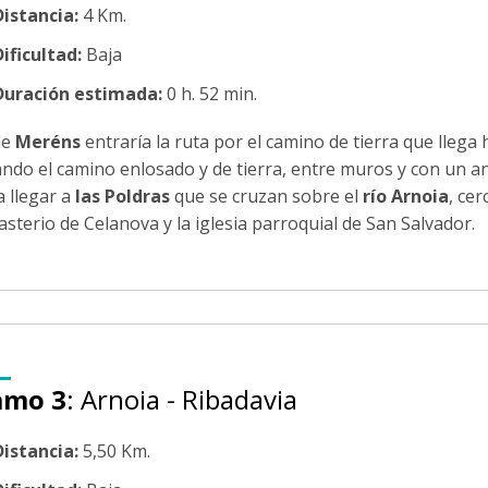
Distancia:
4 Km.
ificultad:
Baja
Duración estimada:
0 h. 52 min.
de
Meréns
entraría la ruta por el camino de tierra que llega 
ndo el camino enlosado y de tierra, entre muros y con un a
a llegar a
las Poldras
que se cruzan sobre el
río Arnoia
, cer
sterio de Celanova y la iglesia parroquial de San Salvador.
amo 3
: Arnoia - Ribadavia
Distancia:
5,50 Km.