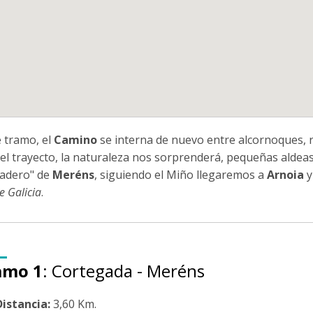
e tramo, el
Camino
se interna de nuevo entre alcornoques, 
del trayecto, la naturaleza nos sorprenderá, pequeñas alde
ladero" de
Meréns
, siguiendo el Miño llegaremos a
Arnoia
y
e Galicia
.
amo 1
: Cortegada - Meréns
Distancia:
3,60 Km.