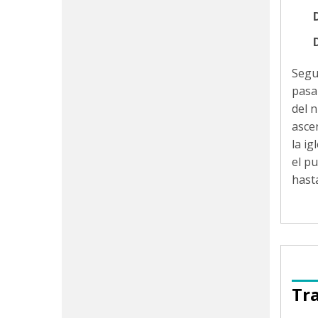
D
Segu
pasa
del 
asce
la i
el p
hasta
Tr