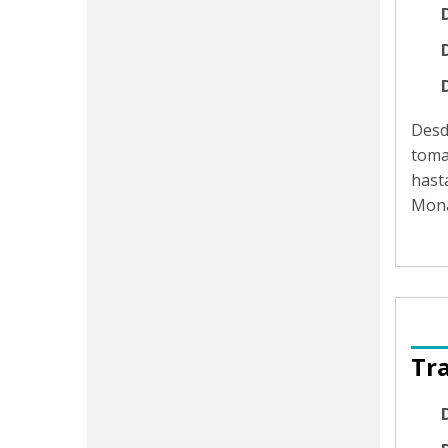
D
Des
toma
hast
Mona
Tr