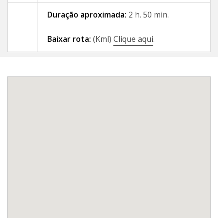
Duração aproximada:
2 h. 50 min.
09 - A Gándara - Santiago de
Compostela
Baixar rota:
(Kml)
Clique aqui
.