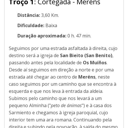
Troço 1
: Cortegada - Meréns
Distância:
3,60 Km.
Dificuldade:
Baixa
Duração aproximada:
0 h. 47 min.
Seguimos por uma estrada asfaltada à direita, cujo
destino será a igreja de
San Bieito (San Benito)
,
passando antes pela localidade de
Os Muíños
.
Desde aí seguimos em direção a norte e por uma
estrada até chegar ao centro de
Meréns
, neste
caso seguimos por um caminho que se encontra à
esquerda e que nos leva à entrada da aldeia.
Subimos pelo caminho que nos levará a um
pequeno Alminha ("
peto de ánimas
") e à casa dos
Sarmiento e chegamos à igreja paroquial, cujo
interior tem uma ara romana. Continuando pela
direita e subindo pela povoação, à saída do mesmo