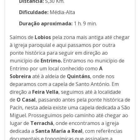
Distância:
5,30 Km.
Dificuldade:
Média-Alta
Duração aproximada:
1 h. 9 min.
Saímos de
Lobios
pela zona mais antiga até chegar
à igreja paroquial e aqui passamos por outra
ponte histórica para seguir em direção ao
município de
Entrimo.
Entramos no município de
Entrimo por um local conhecido como
A
Sobreira
até à aldeia de
Quintáns
, onde nos
deparamos com a capela de Santo António. Em
direção a
Feira Vella
, seguimos até à localidade
de
O Casal
, passando antes pela ponte histórica de
Pacín, nesta adeia existe uma capela dedicada a São
Miguel. Prosseguimos pelo caminho até chegar ao
lugar de
Terrachá
, onde encontramos a igreja
dedicada a
Santa María a Real
, com referências
documentais e toponímicas que assinalam a