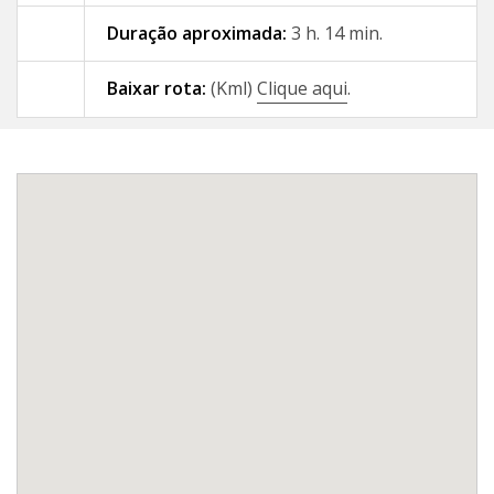
Duração aproximada:
3 h. 14 min.
09 - A Gándara - Santiago de
Compostela
Baixar rota:
(Kml)
Clique aqui
.