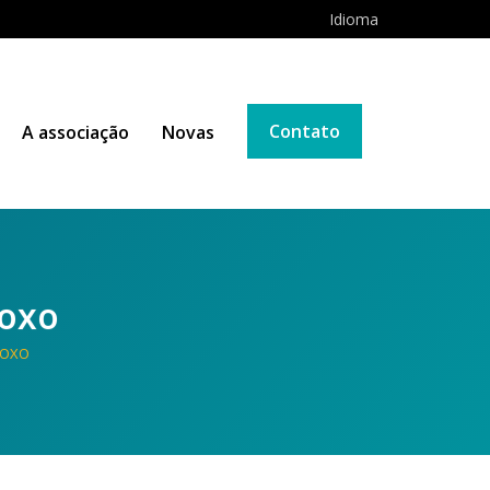
Idioma
Contato
A associação
Novas
Foxo
FOXO