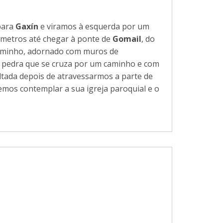
para
Gaxín
e viramos à esquerda por um
 metros até chegar à ponte de
Gomail
, do
caminho, adornado com muros de
e pedra que se cruza por um caminho e com
ltada depois de atravessarmos a parte de
emos contemplar a sua igreja paroquial e o