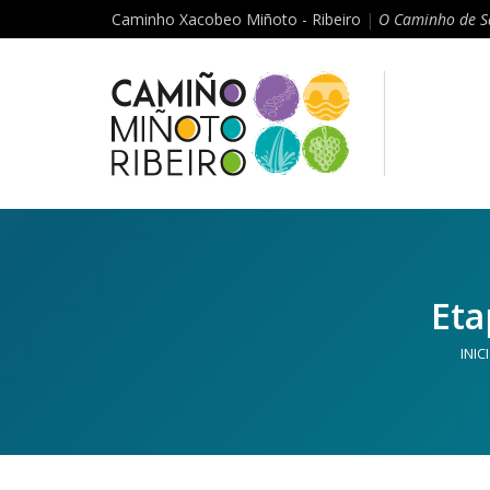
Caminho Xacobeo Miñoto - Ribeiro
|
O Caminho de S
Eta
INIC