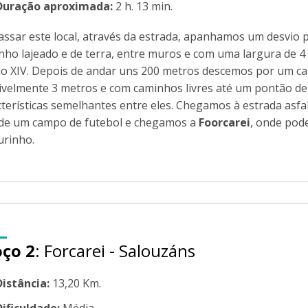
Duração aproximada:
2 h. 13 min.
assar este local, através da estrada, apanhamos um desvio 
nho lajeado e de terra, entre muros e com uma largura de 4
lo XIV. Depois de andar uns 200 metros descemos por um 
ivelmente 3 metros e com caminhos livres até um pontão d
cterísticas semelhantes entre eles. Chegamos à estrada asfa
 de um campo de futebol e chegamos a
Foorcarei
, onde pod
urinho.
oço 2
: Forcarei - Salouzáns
Distância:
13,20 Km.