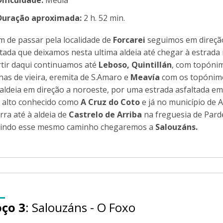
Dificuldade:
Média
Duração aproximada:
2 h. 52 min.
im de passar pela localidade de
Forcarei
seguimos em direçã
ltada que deixamos nesta ultima aldeia até chegar à estrada
rtir daqui continuamos até
Leboso, Quintillán
, com topóni
has de vieira, eremita de S.Amaro e
Meavía
com os topónim
 aldeia em direção a noroeste, por uma estrada asfaltada em
 alto conhecido como
A Cruz do Coto
e já no município de 
rra até à aldeia de
Castrelo de Arriba
na freguesia de Parde
indo esse mesmo caminho chegaremos a
Salouzáns
.
oço 3
: Salouzáns - O Foxo