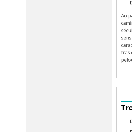
Ao p
cami
sécu
sens
cara
trás
pelo
Tr