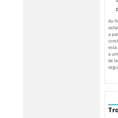
Ao f
asfa
a pa
conc
esta
a um
de te
segu
Tr