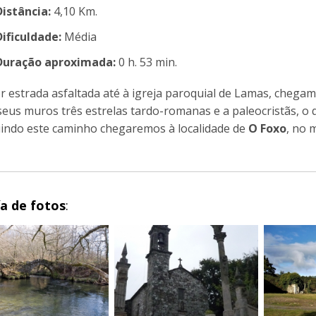
Distância:
4,10 Km.
Dificuldade:
Média
Duração aproximada:
0 h. 53 min.
or estrada asfaltada até à igreja paroquial de Lamas, chega
seus muros três estrelas tardo-romanas e a paleocristãs, o
indo este caminho chegaremos à localidade de
O Foxo
, no 
ía de fotos
: