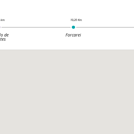
lo de
Forcarei
tes