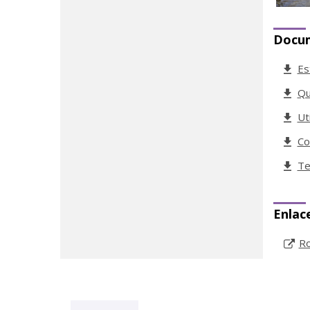
Docu
Es
Qu
Ut
Co
Te
Enlac
Ro