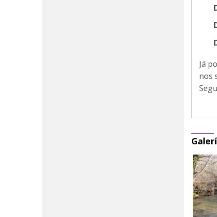
Já p
nos 
Segu
Galer