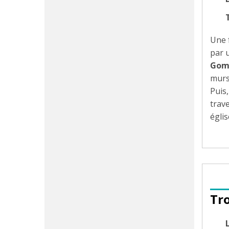
Une 
par u
Gom
murs
Puis
trave
églis
Tr