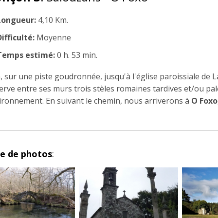
Longueur:
4,10 Km.
ifficulté:
Moyenne
Temps estimé:
0 h. 53 min.
, sur une piste goudronnée, jusqu'à l'église paroissiale de L
erve entre ses murs trois stèles romaines tardives et/ou pa
vironnement. En suivant le chemin, nous arriverons à
O Foxo
ie de photos
: