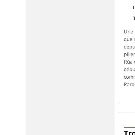
D
Une 
que 
depu
pilie
Rúa 
débu
comm
Parde
Tr