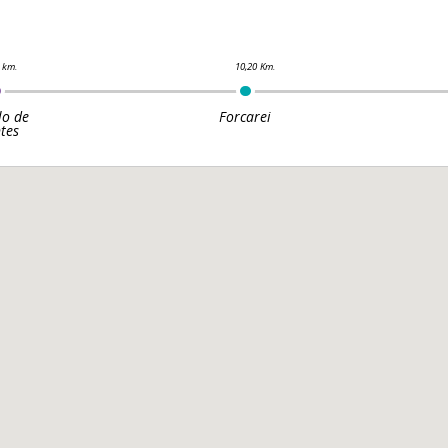
lo de
Forcarei
tes