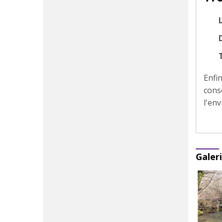
D
Enfin
cons
l'en
Galer