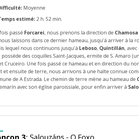
ifficulté:
Moyenne
Temps estimé:
2 h. 52 min.
fois passé
Forcarei
, nous prenons la direction de
Chamosa
nous laissons dans ce dernier hameau, jusqu'à arriver à la
is lequel nous continuons jusqu'à
Leboso
,
Quintillán
, avec
r possède des coquilles Saint-Jacques, ermite de S. Amaro (un
et Cruceiro. Une fois passé ce hameau et en direction du n
t et ensuite de terre, nous arrivons à une halte connue c
une de A Estrada. Le chemin de terre mène au hameau de
marín avec son église paroissiale, pour enfin arriver à
Sal
onçon 3
: Salouzáns - O Foxo