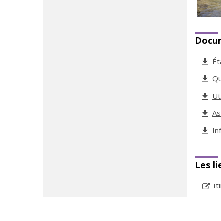
Docu
Ét
Qu
Ut
As
In
Les li
It