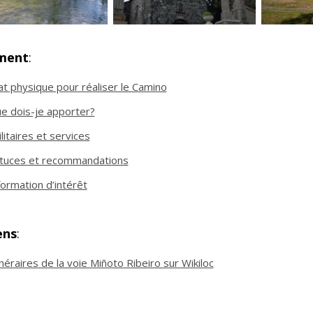
ment
:
at physique pour réaliser le Camino
e dois-je apporter?
ilitaires et services
tuces et recommandations
formation d’intérêt
ens
:
inéraires de la voie Miñoto Ribeiro sur Wikiloc