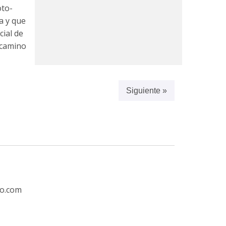
oto-
a y que
cial de
 camino
Siguiente »
ro.com