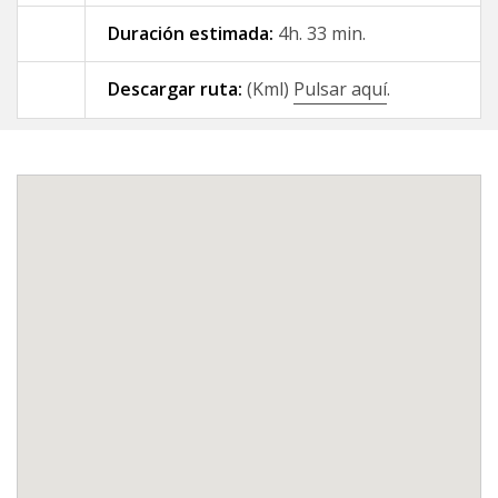
Duración estimada:
4h. 33 min.
09 - A Gándara - Santiago de
Compostela
Descargar ruta:
(Kml)
Pulsar aquí
.